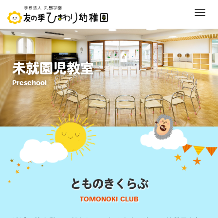
M
e
n
u
未就園児教室
Preschool
とものきくらぶ
TOMONOKI CLUB