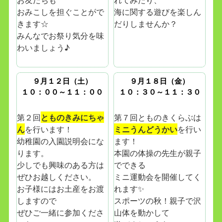
おみこしを担ぐことがで
海に関する遊びを楽しん
きます☆
だりしませんか？
みんなでお祭り気分を味
わいましょう♪
９月１２日（土）
９月１８日（金）
１０：００～１１：００
１０：３０～１１：３０
第２回
とものきみにちゃ
第７回とものきくらぶは
ん
を行います！
ミニうんどうかい
を行い
幼稚園の入園説明会にな
ます！
ります。
本園の体操の先生が親子
少しでも興味のある方は
でできる
ぜひお越しください。
ミニ運動会を開催してく
お子様にはお土産をお渡
れます✨
しますので
スポーツの秋！親子で沢
ぜひご一緒に参加くださ
山体を動かして