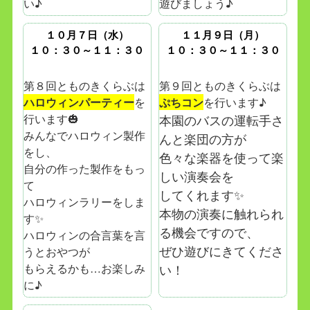
い♪
遊びましょう♪
１０月７日（水）
１１月９日（月）
１０：３０～１１：３０
１０：３０～１１：３０
第８回とものきくらぶは
第９回とものきくらぶは
ハロウィンパーティー
を
ぷちコン
を行います♪
行います🎃
本園のバスの運転手さ
みんなでハロウィン製作
んと楽団の方が
をし、
色々な楽器を使って楽
自分の作った製作をもっ
しい演奏会を
て
してくれます✨
ハロウィンラリーをしま
本物の演奏に触れられ
す✨
る機会ですので、
ハロウィンの合言葉を言
ぜひ遊びにきてくださ
うとおやつが
もらえるかも…お楽しみ
い！
に♪