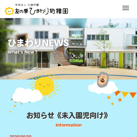
M
e
n
u
ひまわりNEWS
What's New？
お知らせ《未入園児向け》
Information
2026/06/30