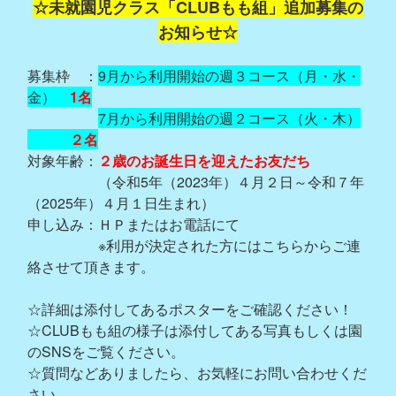
☆未就園児クラス「CLUBもも組」追加募集の
お知らせ☆
募集枠 ：
9月から利用開始の週３コース（月・水・
金）
1名
7月から利用開始の週２コース（火・木）
２名
対象年齢：
２歳のお誕生日を迎えたお友だち
（令和5年（2023年）４月２日～令和７年
（2025年）４月１日生まれ）
申し込み：ＨＰまたはお電話にて
※利用が決定された方にはこちらからご連
絡させて頂きます。
☆詳細は添付してあるポスターをご確認ください！
☆CLUBもも組の様子は添付してある写真もしくは園
のSNSをご覧ください。
☆質問などありましたら、お気軽にお問い合わせくだ
さい。