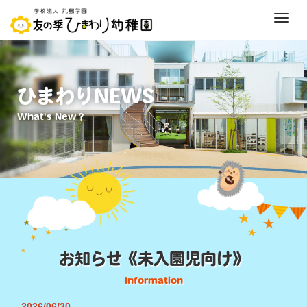
M
e
n
u
ひまわりNEWS
What's New？
お知らせ《未入園児向け》
Information
2026/06/30