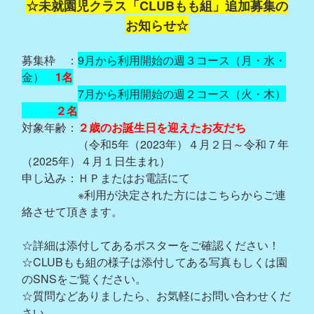
☆未就園児クラス「CLUBもも組」追加募集の
お知らせ☆
募集枠 ：
9月から利用開始の週３コース（月・水・
金）
1名
7月から利用開始の週２コース（火・木）
２名
対象年齢：
２歳のお誕生日を迎えたお友だち
（令和5年（2023年）４月２日～令和７年
（2025年）４月１日生まれ）
申し込み：ＨＰまたはお電話にて
※利用が決定された方にはこちらからご連
絡させて頂きます。
☆詳細は添付してあるポスターをご確認ください！
☆CLUBもも組の様子は添付してある写真もしくは園
のSNSをご覧ください。
☆質問などありましたら、お気軽にお問い合わせくだ
さい。